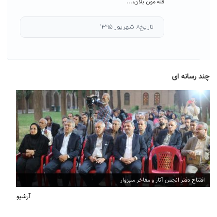
قله مون بلان،...
تاریخ۸ شهریور ۱۳۹۵
چند رسانه ای
افتتاح دفتر انجمن آثار و مفاخر سبزوار
آرشیو