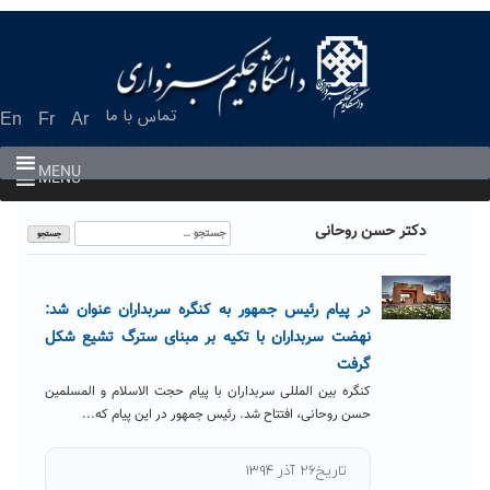
Ski
t
conten
تماس با ما
En
Fr
Ar
MENU
MENU
جستجو
دکتر حسن روحانی
برای:
در پیام رئیس جمهور به کنگره سربداران عنوان شد:
نهضت سربداران با تکیه بر مبنای سترگ تشیع شکل
گرفت
کنگره بین المللی سربداران با پیام حجت الاسلام و المسلمین
حسن روحانی، افتتاح شد. رئیس جمهور در این پیام که...
تاریخ۲۶ آذر ۱۳۹۴