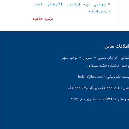
چهلمین دوره ارزشیابی الکترونیکی کیفیت
تدریس اساتید
آرشیو اطلاعیه
طلاعات تماس
شانی:
خراسان رضوی – سبزوار – توحید شهر-
ردیس دانشگاه حکیم سبزواری
ست الکترونیکی:
hakim@hsu.ac.ir
لفن : ۴۴۴۱۰۱۰۴ -۰۵۱
دورنگار:۴۴۴۱۰۳۰۰ -۰۵۱
د
پستی:۹۶۱۷۹۷۶۴۸۷ صندوق پستی:۳۹۷