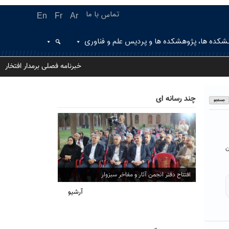
تماس با ما
En
Fr
Ar
شکده ها، پژوهشکده ها و پردیس علم و فناوری
خبرنامه فصلی برمدار افتخار
چند رسانه ای
ن
افتتاح دفتر انجمن آثار و مفاخر سبزوار
آرشیو