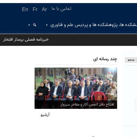
تماس با ما
En
Fr
Ar
شکده ها، پژوهشکده ها و پردیس علم و فناوری
خبرنامه فصلی برمدار افتخار
چند رسانه ای
افتتاح دفتر انجمن آثار و مفاخر سبزوار
آرشیو