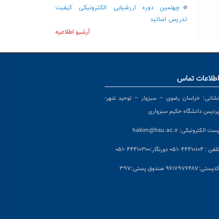
چهلمین دوره ارزشیابی الکترونیکی کیفیت
تدریس اساتید
آرشیو اطلاعیه
طلاعات تماس
شانی:
خراسان رضوی – سبزوار – توحید شهر-
ردیس دانشگاه حکیم سبزواری
ست الکترونیکی:
hakim@hsu.ac.ir
لفن : ۴۴۴۱۰۱۰۴ -۰۵۱
دورنگار:۴۴۴۱۰۳۰۰ -۰۵۱
د
پستی:۹۶۱۷۹۷۶۴۸۷ صندوق پستی:۳۹۷