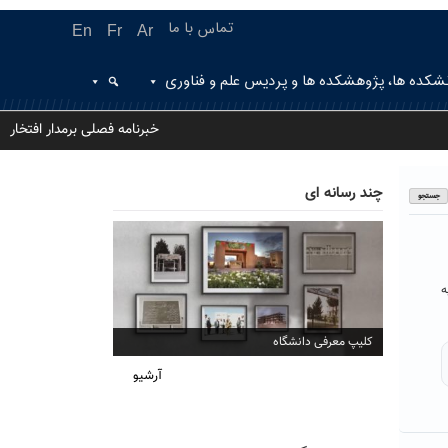
تماس با ما
En
Fr
Ar
شکده ها، پژوهشکده ها و پردیس علم و فناوری
خبرنامه فصلی برمدار افتخار
چند رسانه ای
ه
افتتاح دفتر انجمن آثار و مفاخر سبزوار
آرشیو