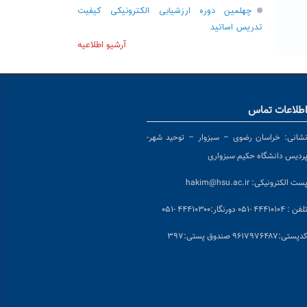
چهلمین دوره ارزشیابی الکترونیکی کیفیت
تدریس اساتید
آرشیو اطلاعیه
طلاعات تماس
شانی:
خراسان رضوی – سبزوار – توحید شهر-
ردیس دانشگاه حکیم سبزواری
ست الکترونیکی:
hakim@hsu.ac.ir
لفن : ۴۴۴۱۰۱۰۴ -۰۵۱
دورنگار:۴۴۴۱۰۳۰۰ -۰۵۱
د
پستی:۹۶۱۷۹۷۶۴۸۷ صندوق پستی:۳۹۷