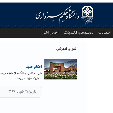
Ski
t
conten
انتصابات
بروشورهای الکترونیک
آخرین اخبار
شورای آموزشی
احکام جدید
طی احکامی جداگانه از طرف ریاست
عنوان"مسؤول دبیرخانه...
تاریخ۱۷ خرداد ۱۳۹۴