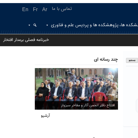
تماس با ما
En
Fr
Ar
شکده ها، پژوهشکده ها و پردیس علم و فناوری
خبرنامه فصلی برمدار افتخار
چند رسانه ای
افتتاح دفتر انجمن آثار و مفاخر سبزوار
آرشیو