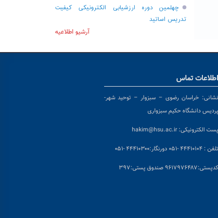
چهلمین دوره ارزشیابی الکترونیکی کیفیت
تدریس اساتید
آرشیو اطلاعیه
طلاعات تماس
شانی:
خراسان رضوی – سبزوار – توحید شهر-
ردیس دانشگاه حکیم سبزواری
ست الکترونیکی:
hakim@hsu.ac.ir
لفن : ۴۴۴۱۰۱۰۴ -۰۵۱
دورنگار:۴۴۴۱۰۳۰۰ -۰۵۱
د
پستی:۹۶۱۷۹۷۶۴۸۷ صندوق پستی:۳۹۷