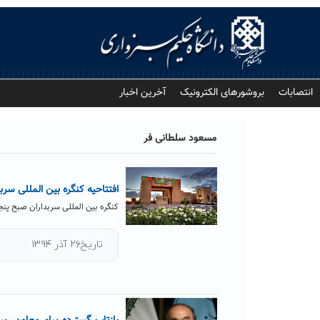
Ski
t
conten
انتصابات
بروشورهای الکترونیک
آخرین اخبار
مسعود سلطانی فر
افتتاحیه کنگره بین المللی سرب
کنگره بین المللی سربداران صبح پنجشنبه ۲۶ آذر با قرائت پیام های رسیده به کنگره آغاز شد.جهت مش
تاریخ۲۶ آذر ۱۳۹۴