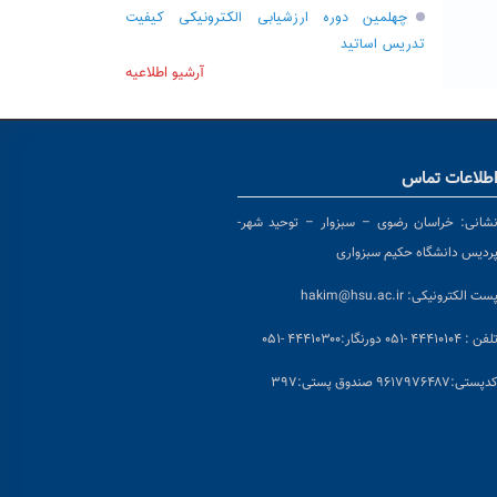
چهلمین دوره ارزشیابی الکترونیکی کیفیت
تدریس اساتید
آرشیو اطلاعیه
طلاعات تماس
شانی:
خراسان رضوی – سبزوار – توحید شهر-
ردیس دانشگاه حکیم سبزواری
ست الکترونیکی:
hakim@hsu.ac.ir
لفن : ۴۴۴۱۰۱۰۴ -۰۵۱
دورنگار:۴۴۴۱۰۳۰۰ -۰۵۱
د
پستی:۹۶۱۷۹۷۶۴۸۷ صندوق پستی:۳۹۷