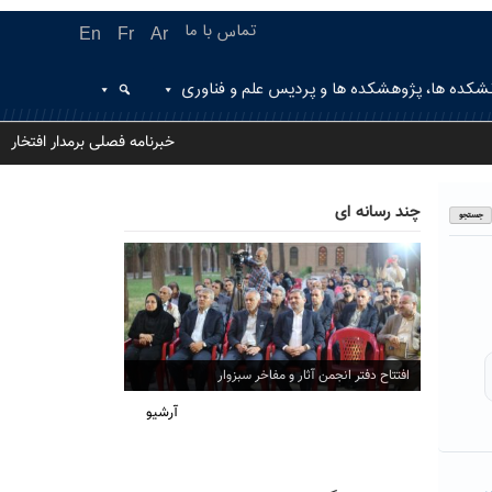
تماس با ما
En
Fr
Ar
شکده ها، پژوهشکده ها و پردیس علم و فناوری
خبرنامه فصلی برمدار افتخار
چند رسانه ای
افتتاح دفتر انجمن آثار و مفاخر سبزوار
آرشیو