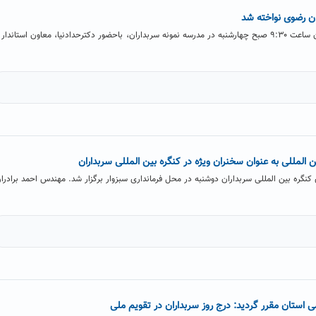
ن رضوی نواخته شد
مراسم رسمی نواختن زنگ سربداران ساعت ۹:۳۰ صبح چهارشنبه در مدرسه نمونه سربداران، باحضور دکترحدادنیا، معاون استاندار
المللی به عنوان سخنران ویژه در کنگره بین المللی سربداران
گره بین المللی سربداران دوشنبه در محل فرمانداری سبزوار برگزار شد. مهندس احمد برادرا
ستان مقرر گردید: درج روز سربداران در تقویم ملی