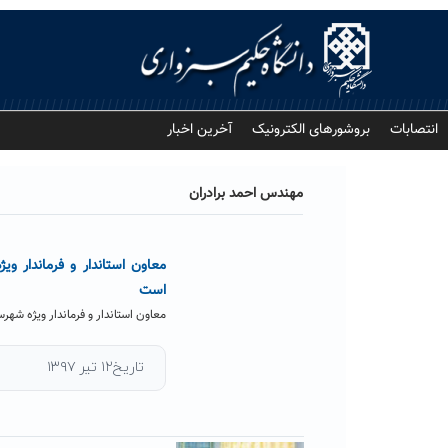
Ski
t
conten
انتصابات
بروشورهای الکترونیک
آخرین اخبار
مهندس احمد برادران
معاون استاندار و فرماندار و
است
معاون استاندار و فرماندار ویژه شه
تاریخ۱۲ تیر ۱۳۹۷