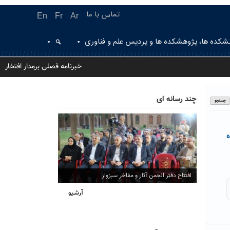
تماس با ما
En
Fr
Ar
شکده ها، پژوهشکده ها و پردیس علم و فناوری
خبرنامه فصلی برمدار افتخار
چند رسانه ای
ه
افتتاح دفتر انجمن آثار و مفاخر سبزوار
آرشیو