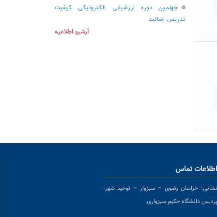
چهلمین دوره ارزشیابی الکترونیکی کیفیت
تدریس اساتید
آرشیو اطلاعیه
طلاعات تماس
شانی:
خراسان رضوی – سبزوار – توحید شهر-
ردیس دانشگاه حکیم سبزواری