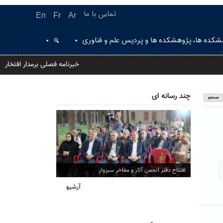
تماس با ما
En
Fr
Ar
شکده ها، پژوهشکده ها و پردیس علم و فناوری
خبرنامه فصلی برمدار افتخار
چند رسانه ای
افتتاح دفتر انجمن آثار و مفاخر سبزوار
آرشیو