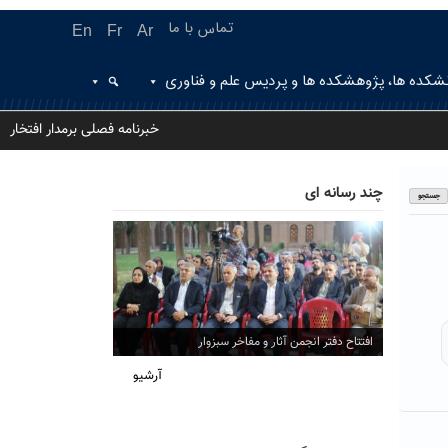
تماس با ما
En
Fr
Ar
شکده ها، پژوهشکده ها و پردیس علم و فناوری
خبرنامه فصلی برمدار افتخار
چند رسانه ای
افتتاح دفتر انجمن آثار و مفاخر سبزوار
آرشیو