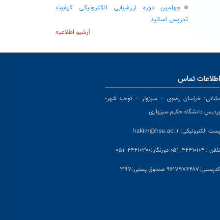
چهلمین دوره ارزشیابی الکترونیکی کیفیت
تدریس اساتید
آرشیو اطلاعیه
طلاعات تماس
شانی:
خراسان رضوی – سبزوار – توحید شهر-
ردیس دانشگاه حکیم سبزواری
ست الکترونیکی:
hakim@hsu.ac.ir
لفن : ۴۴۴۱۰۱۰۴ -۰۵۱
دورنگار:۴۴۴۱۰۳۰۰ -۰۵۱
د
پستی:۹۶۱۷۹۷۶۴۸۷ صندوق پستی:۳۹۷