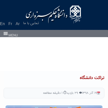
Ski
t
conten
تماس با ما
En
Fr
Ar
MENU
تراکت دانشگاه
۱۹ آذر ۱۳۹۸
👁 ۲۹ بازدید
⏱ ۱ دقیقه مطالعه