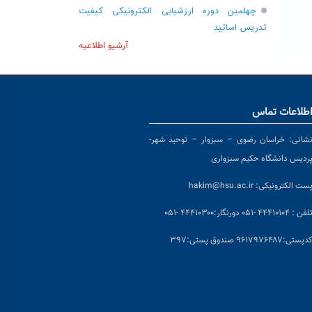
چهلمین دوره ارزشیابی الکترونیکی کیفیت
تدریس اساتید
آرشیو اطلاعیه
طلاعات تماس
شانی:
خراسان رضوی – سبزوار – توحید شهر-
ردیس دانشگاه حکیم سبزواری
ست الکترونیکی:
hakim@hsu.ac.ir
لفن : ۴۴۴۱۰۱۰۴ -۰۵۱
دورنگار:۴۴۴۱۰۳۰۰ -۰۵۱
د
پستی:۹۶۱۷۹۷۶۴۸۷ صندوق پستی:۳۹۷