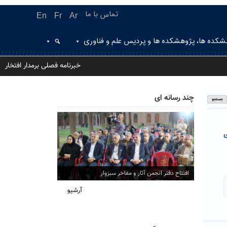
تماس با ما
En
Fr
Ar
شکده ها، پژوهشکده ها و پردیس علم و فناوری
خبرنامه فصلی برمدار افتخار
چند رسانه ای
افتتاح دفتر انجمن آثار و مفاخر سبزوار
آرشیو