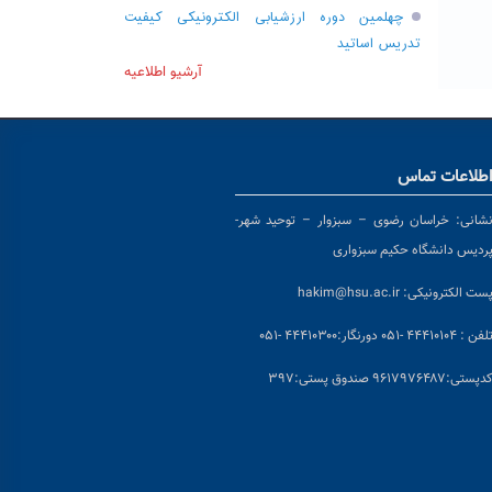
چهلمین دوره ارزشیابی الکترونیکی کیفیت
تدریس اساتید
آرشیو اطلاعیه
طلاعات تماس
شانی:
خراسان رضوی – سبزوار – توحید شهر-
ردیس دانشگاه حکیم سبزواری
ست الکترونیکی:
hakim@hsu.ac.ir
لفن : ۴۴۴۱۰۱۰۴ -۰۵۱
دورنگار:۴۴۴۱۰۳۰۰ -۰۵۱
د
پستی:۹۶۱۷۹۷۶۴۸۷ صندوق پستی:۳۹۷