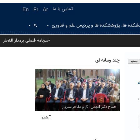
تماس با ما
En
Fr
Ar
شکده ها، پژوهشکده ها و پردیس علم و فناوری
خبرنامه فصلی برمدار افتخار
چند رسانه ای
ت
اون
افتتاح دفتر انجمن آثار و مفاخر سبزوار
آرشیو