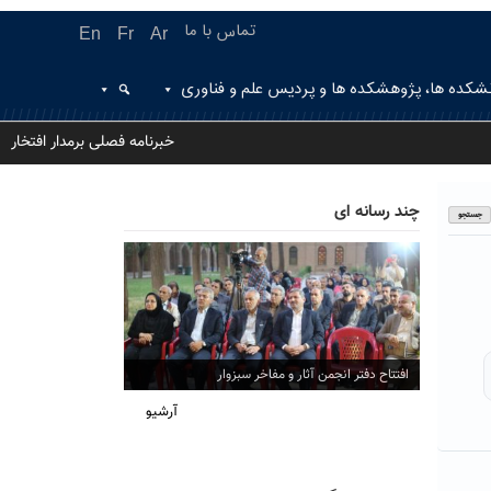
تماس با ما
En
Fr
Ar
شکده ها، پژوهشکده ها و پردیس علم و فناوری
خبرنامه فصلی برمدار افتخار
چند رسانه ای
افتتاح دفتر انجمن آثار و مفاخر سبزوار
آرشیو