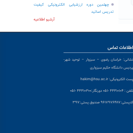
چهلمین دوره ارزشیابی الکترونیکی کیفیت
تدریس اساتید
آرشیو اطلاعیه
طلاعات تماس
شانی:
خراسان رضوی – سبزوار – توحید شهر-
ردیس دانشگاه حکیم سبزواری
ست الکترونیکی:
hakim@hsu.ac.ir
لفن : ۴۴۴۱۰۱۰۴ -۰۵۱
دورنگار:۴۴۴۱۰۳۰۰ -۰۵۱
د
پستی:۹۶۱۷۹۷۶۴۸۷ صندوق پستی:۳۹۷