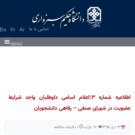
Ski
t
conten
تماس با ما
En
Fr
Ar
MENU
اطلاعیه شماره ۳:اعلام اسامی داوطلبان واجد شرایط
عضویت در شورای صنفی – رفاهی دانشجویان
۱۳ دی ۱۳۹۵
👁 ۱۷ بازدید
⏱ ۱ دقیقه مطالعه