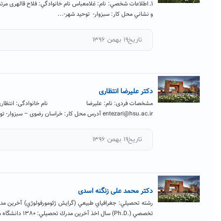
ـ اطلاعات شخصي: نام: غلامعباس نام خانوادگي: فلاح قالهری مرتبه علمي:‌ دانشیار نام
نشاني محل كار: سبزوار- توحید شهر-...
تاریخ۱۹ بهمن ۱۳۹۶
تر علیرضا انتظاری
خصات فردی: نام: علیرضا نام خانوادگی: انتظاری آدرس الکترونیکی:
entezari@hsu. آدرس محل کار: خراسان رضوی – سبزوار- توحید شهر –...
تاریخ۱۹ بهمن ۱۳۹۶
تر محمد علی زنگنه اسدی
ته تحصيلي: جغرافياي طبيعي (گرايش ژئومورفولوژي) آخرين مدرك تحصيلي: دكتري
Ph.D) سال اخذ آخرين مدرك تحصيلي: 1380 دانشگاه محل...