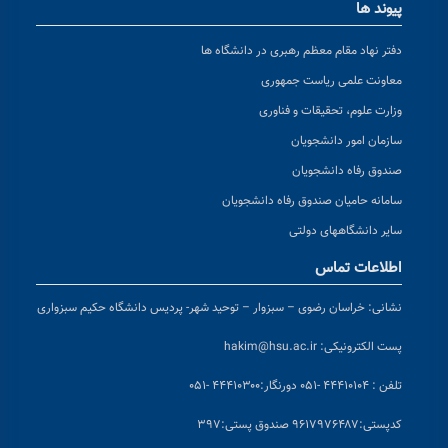
رهبری در دانشگاه ها
 جمهوری
و فناوری
ان
ان
 رفاه دانشجویان
تی
– سبزوار – توحید شهر- پردیس دانشگاه حکیم سبزواری
hakim@hsu.ac
دورنگار:۴۴۴۱۰۳۰۰ -۰۵۱