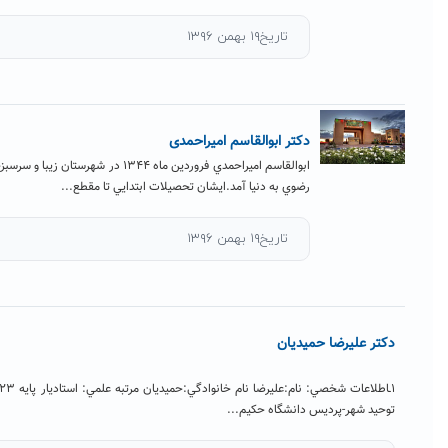
تاریخ۱۹ بهمن ۱۳۹۶
تر ابوالقاسم امیراحمدی
ابوالقاسم اميراحمدي فروردين ماه ۱۳۴۴ در شهرستان زیبا و سرسبزجوین استان خراسان
وي به دنيا آمد.ايشان تحصيلات ابتدايي تا مقطع...
تاریخ۱۹ بهمن ۱۳۹۶
دیان
۱ـاطلاعات شخصي: نام:علیرضا نام خانوادگي:حمیدیان مرتبه علمي:‌ استادیار پایه ۲۳ نام و نشاني محل كار:سبزوار-
انشگاه حكيم...