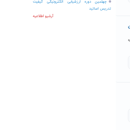
چهلمین دوره ارزشیابی الکترونیکی کیفیت
تدریس اساتید
آرشیو اطلاعیه
ن
ایی در ایران" با مشارکت استانداری خراسان رضوی در فرودین ماه ۹۶