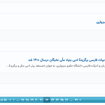
زواری
 فارسی برگزیدۀ ادبی بنیاد ملّی نخبگان درسال ۱۴۰۰ شد
زبان و ادبیّات فارسی دانشگاه حکیم سبزواری، به عنوان «مستعد برتر ادبی سال و برگزیدۀ...
<
۱
...
۲۷
۲۸
۲۹
۳۰
۳۱
۳۲
۳۳
۳۴
۳۵
۳۶
...
۴۹
>
 of 49