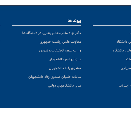
پیوند ها
ا
ن
دفتر نهاد مقام معظم رهبری در دانشگاه ها
پ
س دانشگاه
معاونت علمی ریاست جمهوری
ولین دانشگاه
وزارت علوم، تحقیقات و فناوری
پ
عات
سازمان امور دانشجویان
ت
بزواری
صندوق رفاه دانشجویان
ک
سامانه حامیان صندوق رفاه دانشجویان
 اینترنت
سایر دانشگاههای دولتی
د کل سایت:
|
اخبار منتشر شده:
|
آخرین بروزرسانی:
۶۳۸,۵۷۵
۶۹۰۸
۱۴ مرداد ۱۴۰۵
برای دانشگاه حکیم سبزواری محفوظ است و استفاده از مطالب با ذکر منبع مطالب 