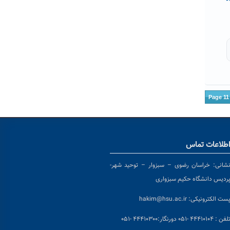
Page 11
طلاعات تماس
شانی:
خراسان رضوی – سبزوار – توحید شهر-
ردیس دانشگاه حکیم سبزواری
ست الکترونیکی:
hakim@hsu.ac.ir
لفن : ۴۴۴۱۰۱۰۴ -۰۵۱
دورنگار:۴۴۴۱۰۳۰۰ -۰۵۱