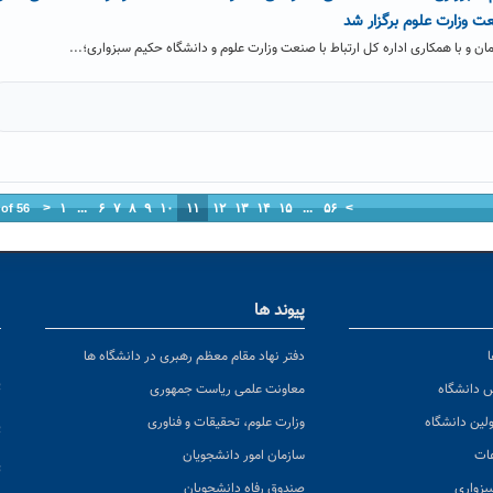
عت وزارت علوم برگزار شد
و با همکاری اداره کل ارتباط با صنعت وزارت علوم و دانشگاه حکیم سبزواری؛...
<
۱
...
۶
۷
۸
۹
۱۰
۱۱
۱۲
۱۳
۱۴
۱۵
...
۵۶
>
 of 56
پیوند ها
ا
ن
دفتر نهاد مقام معظم رهبری در دانشگاه ها
پ
س دانشگاه
معاونت علمی ریاست جمهوری
ولین دانشگاه
وزارت علوم، تحقیقات و فناوری
پ
عات
سازمان امور دانشجویان
ت
بزواری
صندوق رفاه دانشجویان