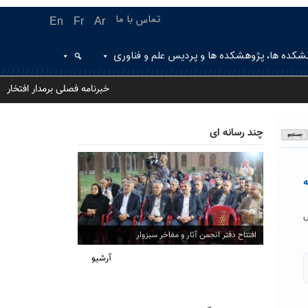
تماس با ما
En
Fr
Ar
شکده ها، پژوهشکده ها و پردیس علم و فناوری
خبرنامه فصلی برمدار افتخار
چند رسانه ای
ه
ش
افتتاح دفتر انجمن آثار و مفاخر سبزوار
آرشیو