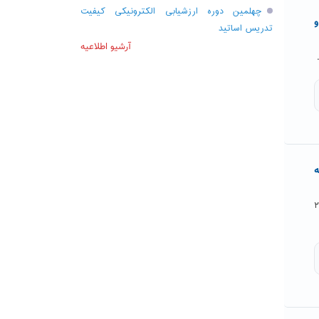
چهلمین دوره ارزشیابی الکترونیکی کیفیت
و
تدریس اساتید
آرشیو اطلاعیه
 شایسته
سب ۳ مقام برتر کشور، ۲