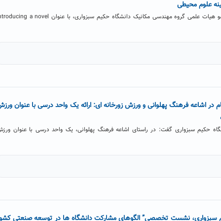
مقاله دکتر احسان امیری راد، عضو هیات علمی گروه مهندسی مکانیک دانشگاه حکیم سبزواری، با عنوان cing a novel
 در اشاعه فرهنگ پهلوانی و ورزش زورخانه ای: ارائه یک واحد درسی با عنوان ورزش
اه حکیم سبزواری گفت: در راستای اشاعه فرهنگ پهلوانی، یک واحد درسی با عنوان ورزش
م سبزواری، نشست تخصصی” الگوهای مشارکت دانشگاه ها در توسعه صنعتی کشو