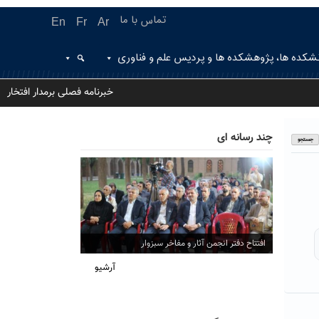
تماس با ما
En
Fr
Ar
شکده ها، پژوهشکده ها و پردیس علم و فناوری
خبرنامه فصلی برمدار افتخار
چند رسانه ای
افتتاح دفتر انجمن آثار و مفاخر سبزوار
آرشیو