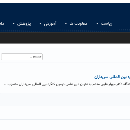
ریاست
معاونت ها
آموزش
پژوهش
دان
جستجو
برای:
 بین المللی سربداران
ه دکتر مهیار علوی مقدم به عنوان دبیر علمی دومین کنگره بین المللی سربداران منصوب...