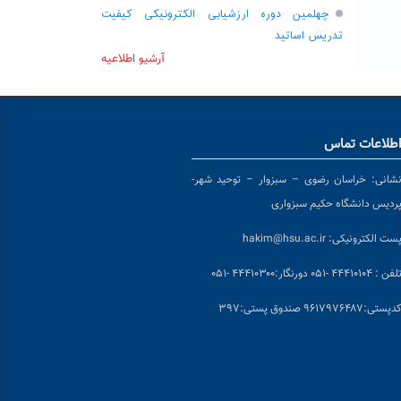
چهلمین دوره ارزشیابی الکترونیکی کیفیت
تدریس اساتید
آرشیو اطلاعیه
طلاعات تماس
شانی:
خراسان رضوی – سبزوار – توحید شهر-
ردیس دانشگاه حکیم سبزواری
ست الکترونیکی:
hakim@hsu.ac.ir
لفن : ۴۴۴۱۰۱۰۴ -۰۵۱
دورنگار:۴۴۴۱۰۳۰۰ -۰۵۱
د
پستی:۹۶۱۷۹۷۶۴۸۷ صندوق پستی:۳۹۷