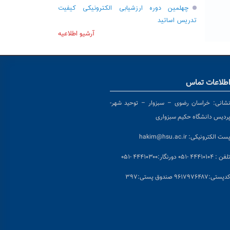
چهلمین دوره ارزشیابی الکترونیکی کیفیت
تدریس اساتید
آرشیو اطلاعیه
طلاعات تماس
شانی:
خراسان رضوی – سبزوار – توحید شهر-
ردیس دانشگاه حکیم سبزواری
ست الکترونیکی:
hakim@hsu.ac.ir
لفن : ۴۴۴۱۰۱۰۴ -۰۵۱
دورنگار:۴۴۴۱۰۳۰۰ -۰۵۱
د
پستی:۹۶۱۷۹۷۶۴۸۷ صندوق پستی:۳۹۷