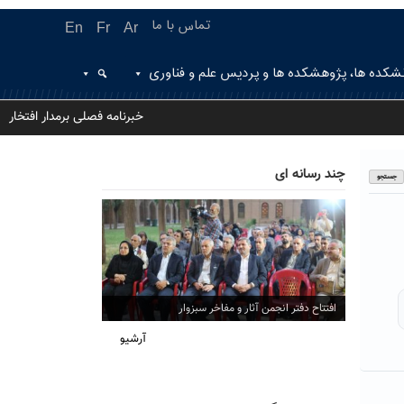
تماس با ما
En
Fr
Ar
شکده ها، پژوهشکده ها و پردیس علم و فناوری
خبرنامه فصلی برمدار افتخار
چند رسانه ای
افتتاح دفتر انجمن آثار و مفاخر سبزوار
آرشیو