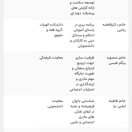
توسعه سلامت و
ارائه گزارش های
پیشرفت دوره ای
خانم دکترفاطمه
برنامه ریزی در
دانشکده الهیات
رجایی
راستای آموزش
،گروه فقه و
احکام و مسائل
حقوق
دینی به کارکنان و
دانشجویان
خانم منصوره
ظرفیت سازی
معاونت فرهنگی
بیگم طبسی
جهت ترویج
ازدواج متعالی و
تقویت جایگاه
مهم مادری و
ارزشگداری در
اعتبارات اجتماعی
خانم فاطمه
شناسایی بانوان
معاونت
امامی نیا
فرهیخته و نخبه
دانشجویی
در ایفای نقش
های مادری
اجتماعی و علمی