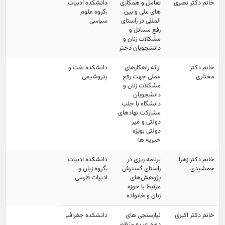
خانم دکتر نصری
تعامل و همکاری
دانشکده ادبیات
های ملی و بین
،گروه علوم
المللی در راستای
سیاسی
رفع مسائل و
مشکلات زنان و
دانشجویان دختر
خانم دکتر
ارائه راهکارهای
دانشکده نفت و
مختاری
عملی جهت رفع
پتروشیمی
مشکلات زنان و
دانشجویان
دانشگاه با جلب
مشارکت نهادهای
دولتی و غیر
دولتی بویژه
خیریه ها
خانم دکتر زهرا
برنامه ریزی در
دانشکده ادبیات
جمشیدی
راستای گسترش
،گروه زبان و
پژوهش‌های
ادبیات فارسی
مرتبط با حوزه
زنان و خانواده
خانم دکتر اکبری
نیازسنجی های
دانشکده جغرافیا
دوره ای به منظور