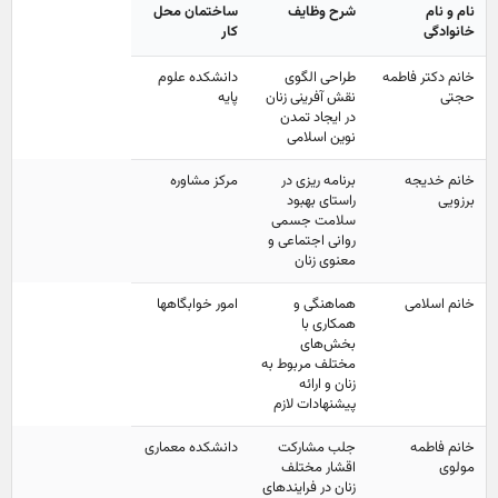
نام و نام
شرح وظایف
ساختمان محل
خانوادگی
کار
خانم دکتر فاطمه
طراحی الگوی
دانشکده علوم
حجتی
نقش آفرینی زنان
پایه
در ایجاد تمدن
نوین اسلامی
خانم خدیجه
برنامه ریزی در
مرکز مشاوره
برزویی
راستای بهبود
سلامت جسمی
روانی اجتماعی و
معنوی زنان
خانم اسلامی
هماهنگی و
امور خوابگاهها
همکاری با
بخش‌های
مختلف مربوط به
زنان و ارائه
پیشنهادات لازم
خانم فاطمه
جلب مشارکت
دانشکده معماری
مولوی
اقشار مختلف
زنان در فرایندهای