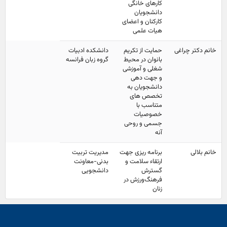
کارهای خانگی
دانشجویان
کارکنان و اعضای
هیات علمی
خانم دکتر چراغی
حمایت از تکریم
دانشکده ادبیات
بانوان در محیط
گروه زبان فرانسه
شغلی و آموزشی
و جهت دهی
دانشجویان به
تخصص های
متناسب با
خصوصیات
جسمی و روحی
آنه
خانم بلالی
برنامه ریزی جهت
مدیریت تربیت
ارتقاء سلامت و
بدنی-معاونت
گسترش
دانشجویی
فرهنگ‌ورزش در
زنان