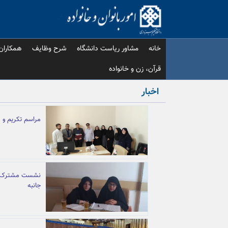
Ski
t
conten
خانه
مشاور ریاست دانشگاه
شرح وظایف
همکاران
قرآن، زن و خانواده
اخبار
مراسم تکریم و م
نشست مشترک دان
جانبه