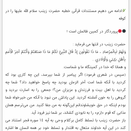
ادامه می دهیم مستندات قرآنی خطبه حضرت زینب سلام الله علیها را در
کوفه
پروردگار در کمین ظالمان است !
حضرت زینب در انتها می فرماید :
وَلَهُمْ لَبِالْمِرْصادِ ، مَا ذَا تَقُولُونَ إِذْ قَالَ النَّبِيُّ لَكُمْ مَا ذَا صَنَعْتُمْ وَأَنْتُمْ آخِرُ الْأُمَمِ‏
بِأَهْلِ بَيْتِي وَأَوْلَادِي…
و همانا که خدا در کمینگاه ما و شماست.
(سپس در شعری فرمود) اگر پیامبر از شما بپرسد، این چه کاری بود که
کردید با آنکه شما امت آخر الزمان بودید چه پاسخ خواهید داد؟ شما چه
کردید با اهل بیت و فرزندان و عزیزان من؟! جمعی را به اسارت بردید و
گروهی را به خون آغشته کردید. این پاداش من نبود با آنکه من خیرخواه شما
بودم اینکه در حق خویشاوندانم این‌گونه به من جفا کنید. من می‌ترسم همان
عذابی که قوم «اِرَم» را به نابودی کشاند، بر شما نیز فرود آید.
باز حضرت زینب با تسلط کامل برکلام وحی به آیه ١٤ سوره فجر استناد می
کند در این آیه خداوند متعال به اقتدار و تسلط خود بر همه انسان ها اشاره