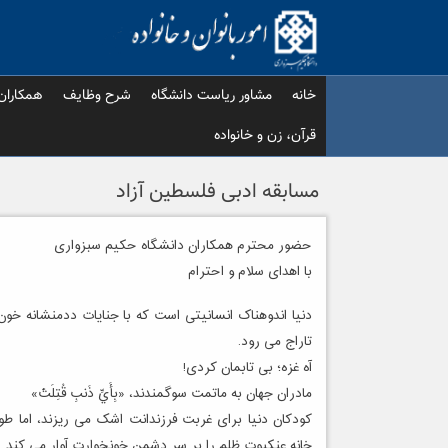
Ski
t
conten
خانه
مشاور ریاست دانشگاه
شرح وظایف
همکاران
قرآن، زن و خانواده
مسابقه ادبی فلسطین آزاد
حضور محترم همکاران دانشگاه حکیم سبزواری
با اهدای سلام و احترام
دنیا اندوهناک انسانیتی است که با جنایات ددمنشانه خون 
تاراج می رود.
آه غزه؛ بی تابمان کردی!
مادران جهان به ماتمت سوگمندند، «بِأَيِّ ذَنبِ قُتِلَتۡ»
کودکان دنیا برای غربت فرزندانت اشک می ریزند، اما طوف
خانه عنکبوت ظلم را بر سر دشمن خونخوارت آوار می کند.