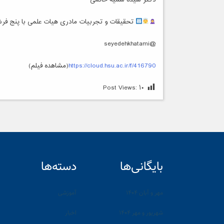
دکتر سیده سمیه خاتمی
تحقیقات و تجربیات مادری هیات علمی با پنج فر
@seyedehkhatami
https://cloud.hsu.ac.ir/f/416790
(مشاهده فیلم)
Post Views:
۱۰
بایگانی‌ها
دسته‌ها
مهر و آبان ۱۴۰۴
آموزشی
شهریور و مهر ۱۴۰۴
اخبار