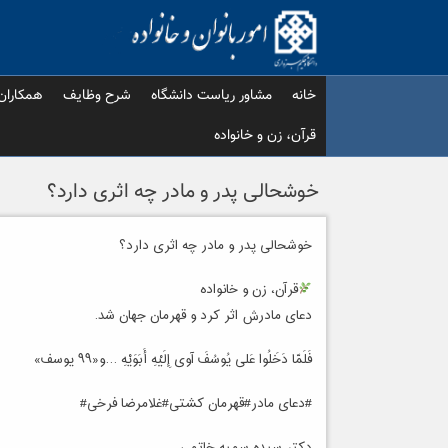
Ski
t
conten
خانه
مشاور ریاست دانشگاه
شرح وظایف
همکاران
قرآن، زن و خانواده
خوشحالی پدر و مادر چه اثری دارد؟
خوشحالی پدر و مادر چه اثری دارد؟
قرآن، زن و خانواده
دعای مادرش اثر کرد و قهرمان جهان شد.
فَلَمّا دَخَلُوا عَلی یُوسُفَ آوی إِلَیْهِ أَبَوَیْهِ …و«۹۹ یوسف»
#دعای مادر#قهرمان کشتی#غلامرضا فرخی#