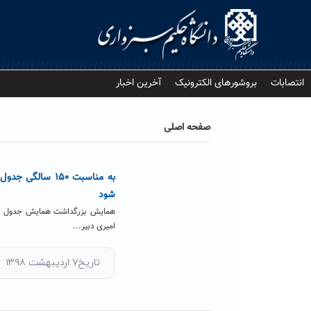
Ski
t
conten
انتصابات
بروشورهای الکترونیک
آخرین اخبار
صفحه اصلی
به مناسبت ۱۵۰ 
شود
همایش بزرگداشت همایش جدول مندل
امیری دبیر...
تاریخ۷ اردیبهشت ۱۳۹۸