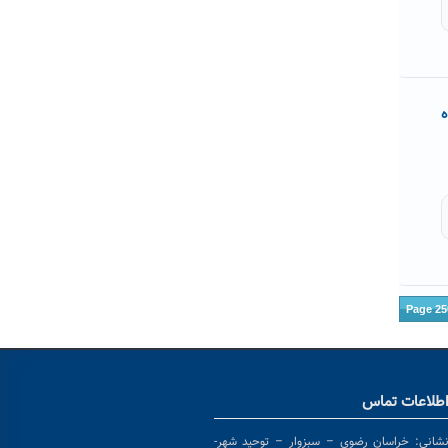
ه
Page 25
طلاعات تماس
شانی:
خراسان رضوی – سبزوار – توحید شهر-