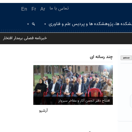
تماس با ما
En
Fr
Ar
شکده ها، پژوهشکده ها و پردیس علم و فناوری
خبرنامه فصلی برمدار افتخار
چند رسانه ای
افتتاح دفتر انجمن آثار و مفاخر سبزوار
آرشیو