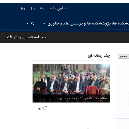
تماس با ما
En
Fr
Ar
شکده ها، پژوهشکده ها و پردیس علم و فناوری
خبرنامه فصلی برمدار افتخار
چند رسانه ای
افتتاح دفتر انجمن آثار و مفاخر سبزوار
آرشیو