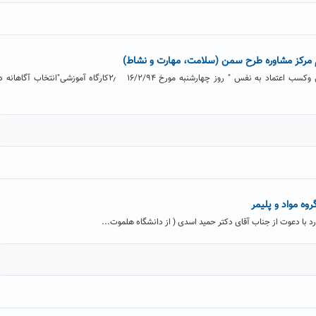
م مرکز مشاوره طرح سمن (سلامت، مهارت و نشاط)
۱٫کارگاه آموزشی "مقابله با کمرویی وکسب اعتماد به نفس " روز چهارشنبه مورخ ۱۶/۲/۹۴ ۲٫کارگاه آموزشی"انتخاب آگاهان
وه مواد و پلیمر
ارد با دعوت از جناب آقای دکتر حمید اسدی ( از دانشگاه هلموت...