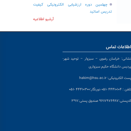
چهلمین دوره ارزشیابی الکترونیکی کیفیت
تدریس اساتید
آرشیو اطلاعیه
طلاعات تماس
شانی:
خراسان رضوی – سبزوار – توحید شهر-
ردیس دانشگاه حکیم سبزواری
ست الکترونیکی:
hakim@hsu.ac.ir
لفن : ۴۴۴۱۰۱۰۴ -۰۵۱
دورنگار:۴۴۴۱۰۳۰۰ -۰۵۱
د
پستی:۹۶۱۷۹۷۶۴۸۷ صندوق پستی:۳۹۷