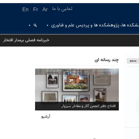
تماس با ما
En
Fr
Ar
شکده ها، پژوهشکده ها و پردیس علم و فناوری
خبرنامه فصلی برمدار افتخار
چند رسانه ای
افتتاح دفتر انجمن آثار و مفاخر سبزوار
آرشیو